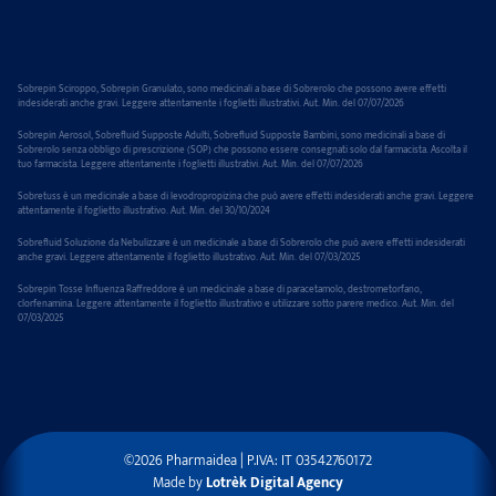
Sobrepin Sciroppo, Sobrepin Granulato, sono medicinali a base di Sobrerolo che possono avere effetti
indesiderati anche gravi. Leggere attentamente i foglietti illustrativi. Aut. Min. del 07/07/2026
Sobrepin Aerosol, Sobrefluid Supposte Adulti, Sobrefluid Supposte Bambini, sono medicinali a base di
Sobrerolo senza obbligo di prescrizione (SOP) che possono essere consegnati solo dal farmacista. Ascolta il
tuo farmacista. Leggere attentamente i foglietti illustrativi. Aut. Min. del 07/07/2026
Sobretuss è un medicinale a base di levodropropizina che può avere effetti indesiderati anche gravi. Leggere
attentamente il foglietto illustrativo. Aut. Min. del 30/10/2024
Sobrefluid Soluzione da Nebulizzare è un medicinale a base di Sobrerolo che può avere effetti indesiderati
anche gravi. Leggere attentamente il foglietto illustrativo. Aut. Min. del 07/03/2025
Sobrepin Tosse Influenza Raffreddore è un medicinale a base di paracetamolo, destrometorfano,
clorfenamina. Leggere attentamente il foglietto illustrativo e utilizzare sotto parere medico. Aut. Min. del
07/03/2025
©
2026
Pharmaidea | P.IVA: IT 03542760172
Made by
Lotrèk Digital Agency