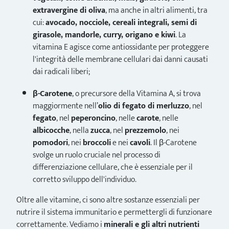
extravergine di oliva
, ma anche in altri alimenti, tra
cui:
avocado, nocciole, cereali integrali, semi di
girasole, mandorle, curry, origano e kiwi
. La
vitamina E agisce come antiossidante per proteggere
l'integrità delle membrane cellulari dai danni causati
dai radicali liberi;
β-Carotene
, o precursore della Vitamina A, si trova
maggiormente nell’
olio di fegato di merluzzo
, nel
fegato
, nel
peperoncino
, nelle
carote
, nelle
albicocche
, nella
zucca
, nel
prezzemolo
, nei
pomodori
, nei
broccoli
e nei
cavoli
. Il β-Carotene
svolge un ruolo cruciale nel processo di
differenziazione cellulare, che è essenziale per il
corretto sviluppo dell'individuo.
Oltre alle vitamine, ci sono altre sostanze essenziali per
nutrire il sistema immunitario e permettergli di funzionare
correttamente. Vediamo i
minerali e gli altri nutrienti