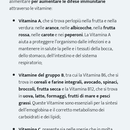
alimentare
per aumentare le difese immunitarie
attraverso le vitamine:
Vitamina A
, che si trova perlopiù nella frutta e nella
verdura: nelle
arance
, nelle
albicocche
, nella
frutta
rossa
, nelle
carote
e nei
peperoni
. La Vitamina A
aiuta a proteggere l’organismo dalle infezioni e a
mantenere in salute la pelle e i tessuti della bocca,
dello stomaco, dell'intestino e del sistema
respiratorio;
Vitamine del gruppo B
, tra cui la Vitamina B6, che si
trova in
cereali e farine integrali, avocado, spinaci,
broccoli, frutta secca
e la Vitamina B12, che si trova
in
uova, latte, formaggi, frutti di mare e pesci
grassi
. Queste Vitamine sono essenziali per la sintesi
dell’emoglobina e il corretto metabolismo dei
carboidrati e dei lipidi;
Vitamina C
, presente sia nelle spezie che in molta