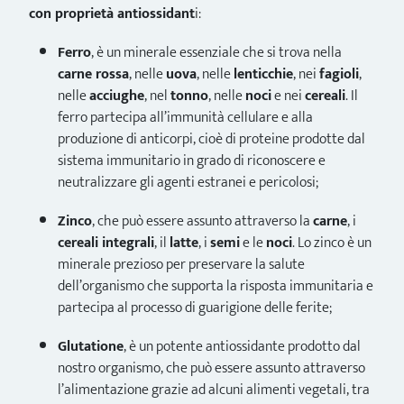
con proprietà antiossidant
i:
Ferro
, è un minerale essenziale che si trova nella
carne rossa
, nelle
uova
, nelle
lenticchie
, nei
fagioli
,
nelle
acciughe
, nel
tonno
, nelle
noci
e nei
cereali
. Il
ferro partecipa all’immunità cellulare e alla
produzione di anticorpi, cioè di proteine prodotte dal
sistema immunitario in grado di riconoscere e
neutralizzare gli agenti estranei e pericolosi;
Zinco
, che può essere assunto attraverso la
carne
, i
cereali integrali
, il
latte
, i
semi
e le
noci
. Lo zinco è un
minerale prezioso per preservare la salute
dell’organismo che supporta la risposta immunitaria e
partecipa al processo di guarigione delle ferite;
Glutatione
, è un potente antiossidante prodotto dal
nostro organismo, che può essere assunto attraverso
l’alimentazione grazie ad alcuni alimenti vegetali, tra