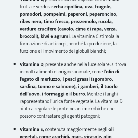
frutta e verdura:
erba cipollina, uva, fragole,
pomodori, pompelmi, peperoni, peperoncino,
ribes nero, timo fresco, prezzemolo, rucola,
verdure crucifere (cavolo, cime di rapa, verza,
broccoli), kiwi e agrumi
. La vitamina C stimola la
formazione di anticorpi, nonché la produzione, la
funzione e il movimento dei globuli bianchi;
Vitamina D
, presente anche nella luce solare, si trova
in molti alimenti di origine animale, come l’
olio di
fegato di merluzzo, i pesci grassi (sgombro,
sardina, tonno e salmone), i gamberi, il tuorlo
dell’uovo, i formaggi e il burro
. Mentre i funghi
rappresentano l’unica fonte vegetale. La vitamina D
aiuta a regolare le proteine ​​antimicrobiche che
possono contrastare gli agenti patogeni;
Vitamina E,
contenuta maggiormente negli
oli
vegetali, come arachidi, mais, girasole, olio